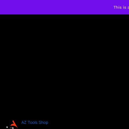
This is
AZ Tools Shop