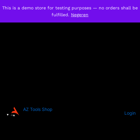
This is a demo store for testing purposes — no orders shall be
fulfilled.
Negeren
AZ Tools Shop
Login