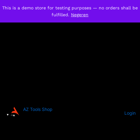
This is a demo store for testing purposes — no orders shall be
fulfilled.
Negeren
AZ Tools Shop
Login