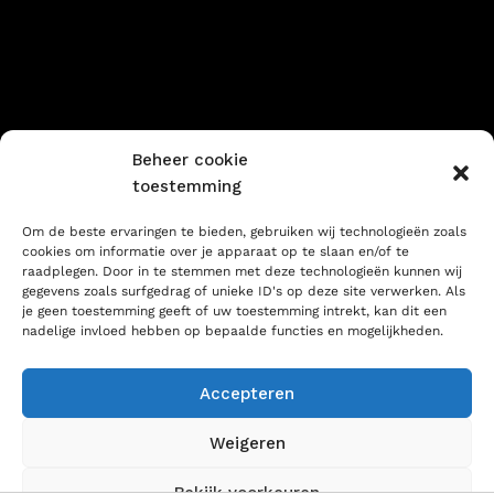
Sorry voor ons stof! We
werken aan iets geweldigs
– kom snel terug!
Beheer cookie
toestemming
Om de beste ervaringen te bieden, gebruiken wij technologieën zoals
cookies om informatie over je apparaat op te slaan en/of te
raadplegen. Door in te stemmen met deze technologieën kunnen wij
gegevens zoals surfgedrag of unieke ID's op deze site verwerken. Als
je geen toestemming geeft of uw toestemming intrekt, kan dit een
nadelige invloed hebben op bepaalde functies en mogelijkheden.
Accepteren
Weigeren
Bekijk voorkeuren