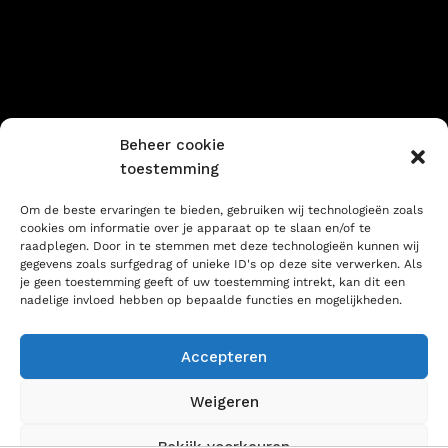
Sorry voor ons stof! We
werken aan iets geweldigs
– kom snel terug!
Beheer cookie
toestemming
Om de beste ervaringen te bieden, gebruiken wij technologieën zoals
cookies om informatie over je apparaat op te slaan en/of te
raadplegen. Door in te stemmen met deze technologieën kunnen wij
gegevens zoals surfgedrag of unieke ID's op deze site verwerken. Als
je geen toestemming geeft of uw toestemming intrekt, kan dit een
nadelige invloed hebben op bepaalde functies en mogelijkheden.
Accepteren
Weigeren
Bekijk voorkeuren