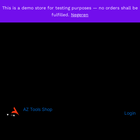
This is a demo store for testing purposes — no orders shall be
fulfilled.
Negeren
AZ Tools Shop
Login