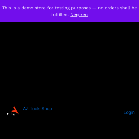
This is a demo store for testing purposes — no orders shall be
fulfilled.
Negeren
AZ Tools Shop
Login