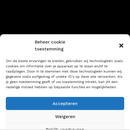
Sorry voor ons stof! We
werken aan iets geweldigs
– kom snel terug!
Beheer cookie
toestemming
Om de beste ervaringen te bieden, gebruiken wij technologieën zoals
cookies om informatie over je apparaat op te slaan en/of te
raadplegen. Door in te stemmen met deze technologieën kunnen wij
gegevens zoals surfgedrag of unieke ID's op deze site verwerken. Als
je geen toestemming geeft of uw toestemming intrekt, kan dit een
nadelige invloed hebben op bepaalde functies en mogelijkheden.
Accepteren
Weigeren
Bekijk voorkeuren